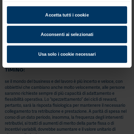
TEAM:
Accetta tutti i cookie
se la performance dovrà essere l’architrave delle politiche
retributive, essa assumerà, stante le trasformazioni del mercato
del lavoro delle organizzazioni di cui s’è detto, meno una
Acconsenti ai selezionati
dimensione individuale e più una dimensione collettiva. E le
politiche retributive dovranno recepirlo, tanto a livello di gestione
meritocratica e di salary reviews, quanto a livello di costruzione e
Usa solo i cookie necessari
implementazione dei sistemi incentivanti.
TIMING:
se il mondo del business e del lavoro è più incerto e veloce, con
obbiettivi che cambiano anche molto velocemente, alle persone
saranno richieste sempre di più capacità di adattamento e
flessibilità operativa. Lo “spezzettamento” dei cicli di reward,
pertanto, sarà la risposta fisiologica per mantenere il necessario
collegamento tra retribuzione e prestazione. A parità di spesa nel
corso di un dato periodo, insomma, la frequenza degli interventi
retributivi, si tratti di aumenti di merito della parte fissa o di
incentivi variabili, dovrebbe aumentare e il valore unitario di