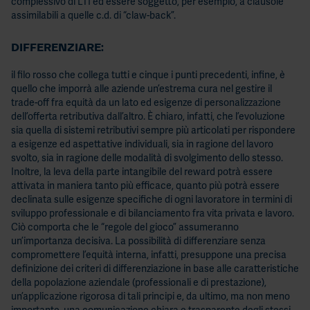
complessivo di LTI ed essere soggetto, per esempio, a clausole
assimilabili a quelle c.d. di “claw-back”.
DIFFERENZIARE:
il filo rosso che collega tutti e cinque i punti precedenti, infine, è
quello che imporrà alle aziende un’estrema cura nel gestire il
trade-off fra equità da un lato ed esigenze di personalizzazione
dell’offerta retributiva dall’altro. È chiaro, infatti, che l’evoluzione
sia quella di sistemi retributivi sempre più articolati per rispondere
a esigenze ed aspettative individuali, sia in ragione del lavoro
svolto, sia in ragione delle modalità di svolgimento dello stesso.
Inoltre, la leva della parte intangibile del reward potrà essere
attivata in maniera tanto più efficace, quanto più potrà essere
declinata sulle esigenze specifiche di ogni lavoratore in termini di
sviluppo professionale e di bilanciamento fra vita privata e lavoro.
Ciò comporta che le “regole del gioco” assumeranno
un’importanza decisiva. La possibilità di differenziare senza
compromettere l’equità interna, infatti, presuppone una precisa
definizione dei criteri di differenziazione in base alle caratteristiche
della popolazione aziendale (professionali e di prestazione),
un’applicazione rigorosa di tali principi e, da ultimo, ma non meno