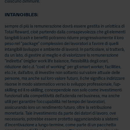
ciascuno diminuire.
INTANGIBLES:
sempre di più la remunerazione dovrà essere gestita in un’ottica di
Total Reward, cioè partendo dalla consapevolezza che gli elementi
tangibili (cash e benefit) potranno ridurre progressivamente il loro
peso nel “package” complessivo dei lavoratori a favore di quelli
intangibili (sviluppo e ambiente di lavoro). In particolare, si tratterà,
da un lato, di gestire al meglio e di valorizzare la remunerazione
“indiretta” (miglior work life balance, flessibilità degli orari,
riduzione del c.d. “cost of working” per gli smart worker, facilities,
etc.) e, dall’altro, di investire non soltanto sul valore attuale delle
persone, ma anche sul loro valore futuro, il che significa indirizzare
risorse in modo sistematico verso lo sviluppo professionale, l’up-
skilling ed il re-skilling, concependole non solo come investimenti
funzionali alla competitività dell’azienda nel business, ma anche
utili per garantire l’occupabilità nel tempo dei lavoratori,
assicurando loro un rendimento futuro, oltre la retribuzione
monetaria. Tale investimento da parte dei datori di lavoro, ove
necessario, potrebbe essere protetto agganciandolo a sistemi
d’incentivazione a lungo termine, come parte di un pacchetto