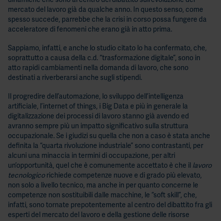
mercato del lavoro già da qualche anno. In questo senso, come
spesso succede, parrebbe che la crisi in corso possa fungere da
acceleratore di fenomeni che erano già in atto prima.
Sappiamo, infatti, e anche lo studio citato lo ha confermato, che,
soprattutto a causa della c.d. “trasformazione digitale”, sono in
atto rapidi cambiamenti nella domanda di lavoro, che sono
destinati a riverberarsi anche sugli stipendi.
Il progredire dell’automazione, lo sviluppo dell’intelligenza
artificiale, l’internet of things, i Big Data e più in generale la
digitalizzazione dei processi di lavoro stanno già avendo ed
avranno sempre più un impatto significativo sulla struttura
occupazionale. Se i giudizi su quella che non a caso è stata anche
definita la “quarta rivoluzione industriale” sono contrastanti, per
alcuni una minaccia in termini di occupazione, per altri
un’opportunità, quel che è comunemente accettato è che il
lavoro
tecnologico
richiede competenze nuove e di grado più elevato,
non solo a livello tecnico, ma anche in per quanto concerne le
competenze non sostituibili dalle macchine, le “soft skill”, che,
infatti, sono tornate prepotentemente al centro del dibattito fra gli
esperti del mercato del lavoro e della gestione delle risorse