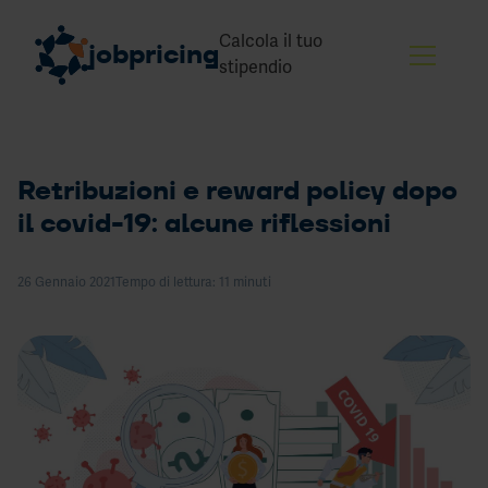
Calcola il tuo
jobpricing
stipendio
Retribuzioni e reward policy dopo
Skip to content
Perché JP
il covid-19: alcune riflessioni
JP per la trasparenza
Cosa facciamo
26 Gennaio 2021
Tempo di lettura: 11 minuti
Strumenti
Di
Report dati salariali
salar
Corsi
mini
Blog
e
contr
Eventi
colle
(pt.