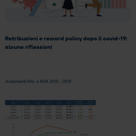
Contatti
1)
Il tuo stipendio è giusto?
Leve
Retribuzioni e reward policy dopo il covid-19:
retri
alcune riflessioni
nel
conte
2023
Andamenti RAL e RGA 2015 – 2019
Il
perf
mana
obiett
e
presu
per