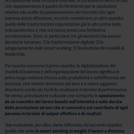
occupazionali sulla struttura salariale, di cui abbiamo detto fin qui,
che rappresentano il quadro di riferimento per le valutazioni
relative alle scelte di posizionamento nel mercato che ogni
impresa dovrà affrontare, occorre considerare un altro aspetto:
quello delle trasformazioni organizzative già in atto prima della
crisi pandemica e che ora hanno preso una fortissima
accelerazione. Sono, in particolare, tre gli elementi che paiono
decisivi in tal senso: 1) la trasformazione digitale; 2) lo
sdoganamento dello smart working; 3) l’evoluzione dei modelli di
leadership.
Per quanto concerne il primo aspetto, la digitalizzazione dei
modelli di business e dell’organizzazione del lavoro significa in
primo luogo mettere il focus sulla produttività e sull’efficienza dei
processi, che mentre diventano più lean e a valore aggiunto,
diventano anche più facili da analizzare in termini di performance.
Ne deriva un’evoluzione culturale che comporta lo
spostamento
da un concetto del lavoro basato sull’intensità e sulla durata
della prestazione ad uno che si concentra sul contributo di ogni
persona in termini di output effettivo e di risultati
.
Tale evoluzione, per altro, viene rafforzata dal secondo aspetto,
quello che vede
lo smart working (o meglio il lavoro a distanza