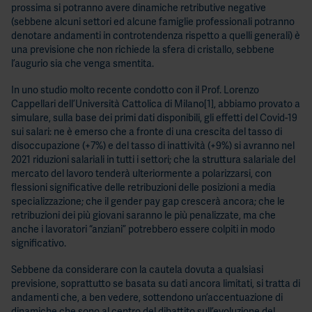
prossima si potranno avere dinamiche retributive negative
(sebbene alcuni settori ed alcune famiglie professionali potranno
denotare andamenti in controtendenza rispetto a quelli generali) è
una previsione che non richiede la sfera di cristallo, sebbene
l’augurio sia che venga smentita.
In uno studio molto recente condotto con il Prof. Lorenzo
Cappellari dell’Università Cattolica di Milano
[1]
, abbiamo provato a
simulare, sulla base dei primi dati disponibili, gli effetti del Covid-19
sui salari: ne è emerso che a fronte di una crescita del tasso di
disoccupazione (+7%) e del tasso di inattività (+9%) si avranno nel
2021 riduzioni salariali in tutti i settori; che la struttura salariale del
mercato del lavoro tenderà ulteriormente a polarizzarsi, con
flessioni significative delle retribuzioni delle posizioni a media
specializzazione; che il gender pay gap crescerà ancora; che le
retribuzioni dei più giovani saranno le più penalizzate, ma che
anche i lavoratori “anziani” potrebbero essere colpiti in modo
significativo.
Sebbene da considerare con la cautela dovuta a qualsiasi
previsione, soprattutto se basata su dati ancora limitati, si tratta di
andamenti che, a ben vedere, sottendono un’accentuazione di
dinamiche che sono al centro del dibattito sull’evoluzione del