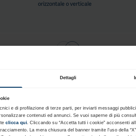
orizzontale o verticale
Dettagli
ookie
nici e di profilazione di terze parti, per inviarti messaggi pubblicit
I vantaggi del percorso con JobPricin
rsonalizzare contenuti ed annunci. Se vuoi saperne di più consul
te
clicca qui
. Cliccando su “Accetta tutti i cookie” acconsenti all
i tracciamento. La mera chiusura del banner tramite l’uso della “X”
02