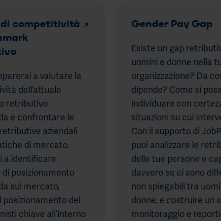
 di competitività
Gender Pay Gap
hmark
Esiste un gap retributi
tivo
uomini e donne nella t
parerai a valutare la
organizzazione? Da co
vità dell’attuale
dipende? Come si pos
 retributivo
individuare con certez
nda e confrontare le
situazioni su cui inter
retributive aziendali
Con il supporto di JobP
atiche di mercato.
puoi analizzare le retri
 a identificare
delle tue persone e ca
vo di posizionamento
davvero se ci sono dif
nda sul mercato,
non spiegabili tra uomi
il posizionamento dei
donne, e costruire un 
nisti chiave all’interno
monitoraggio e reporti