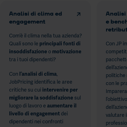
Analisi di clima ed
Analisi
engagement
e benc
retribu
Com’è il clima nella tua azienda?
Quali sono le
Con JP im
principali fonti di
o
competiti
insoddisfazione
motivazione
tra i tuoi dipendenti?
pacchetto
dell’azie
Con
,
l’analisi di clima
politiche 
JobPricing identifica le aree
con le pr
critiche su cui
intervenire per
Imparerai
sul
migliorare la soddisfazione
l’obietti
luogo di lavoro e
aumentare il
dell’azie
dei
livello di engagement
valutare 
dipendenti nei confronti
professio