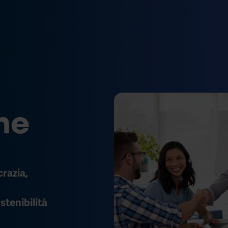
ne
crazia,
tenibilità