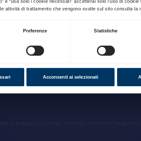
ti” e “usa solo i cookie necessari” accetterai solo l’uso di cookie 
le attività di trattamento che vengono svolte sul sito consulta la
Offerta retributiva più
competitiva
Preferenze
Statistiche
ssari
Acconsenti ai selezionati
A
ora le prestazioni, attrai, coinvolgi e trattieni i migliori ta