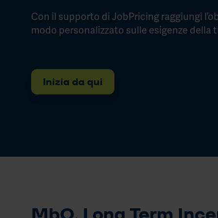
Con il supporto di JobPricing raggiungi l’obi
modo personalizzato sulle esigenze della 
Inizia da qui
MbO, Long Term Incent