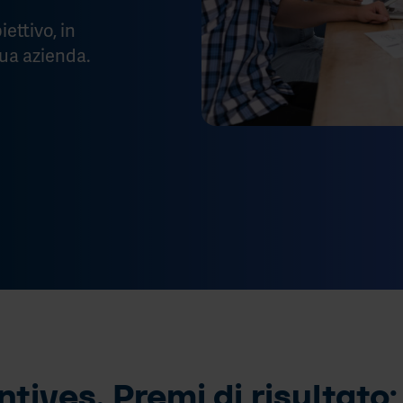
ettivo, in
tua azienda.
ives, Premi di risultato: