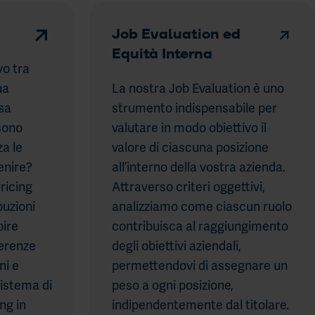
Job Evaluation ed
Equità Interna
vo tra
ua
La nostra Job Evaluation è uno
sa
strumento indispensabile per
sono
valutare in modo obiettivo il
za le
valore di ciascuna posizione
venire?
all’interno della vostra azienda.
ricing
Attraverso criteri oggettivi,
buzioni
analizziamo come ciascun ruolo
pire
contribuisca al raggiungimento
ferenze
degli obiettivi aziendali,
ni e
permettendovi di assegnare un
sistema di
peso a ogni posizione,
ng in
indipendentemente dal titolare.