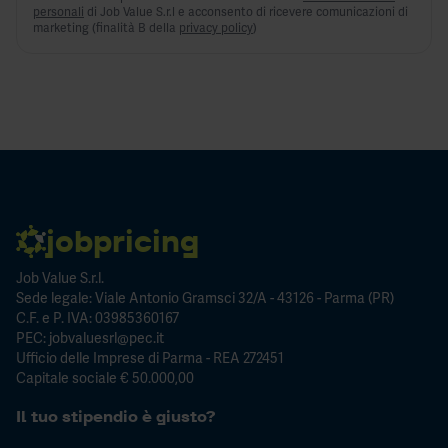
personali
di Job Value S.r.l e acconsento di ricevere comunicazioni di
marketing (finalità B della
privacy policy
)
jobpricing
Job Value S.r.l.
Sede legale: Viale Antonio Gramsci 32/A - 43126 - Parma (PR)
C.F. e P. IVA: 03985360167
PEC: jobvaluesrl@pec.it
Ufficio delle Imprese di Parma - REA 272451
Capitale sociale € 50.000,00
Il tuo stipendio è giusto?