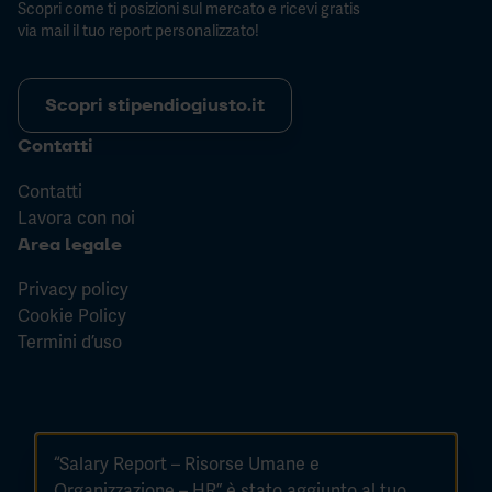
Scopri come ti posizioni sul mercato e ricevi gratis
via mail il tuo report personalizzato!
Scopri stipendiogiusto.it
Contatti
Contatti
Lavora con noi
Area legale
Privacy policy
Cookie Policy
Termini d’uso
“Salary Report – Risorse Umane e
Back to top
Organizzazione – HR” è stato aggiunto al tuo