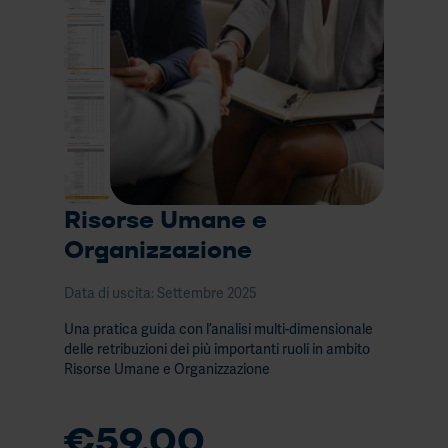
Contatti
1)
Il tuo stipendio è giusto?
Leve
1
Il tuo carrello
retri
nel
conte
2023
Risorse Umane e
Organizzazione
Il
Data di uscita: Settembre 2025
perf
Una pratica guida con l’analisi multi-dimensionale
mana
delle retribuzioni dei più importanti ruoli in ambito
obiett
Risorse Umane e Organizzazione
e
presu
€59,00
per