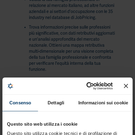
relazione al mercato italiano, ad altre funzioni
aziendali e ai settori d'occupazione con le 35
industry nel database di JobPricing.
Trova informazioni precise sulle professioni
più significative, con dati retributivi aggiornati
e un'analisi approfondita del mercato
nazionale. Ottieni una mappa retributiva
multi-dimensionale per una visione completa
della tua famiglia professionale e confronta
per verificare l'equità interna della tua
funzione.
Consenso
Dettagli
Informazioni sui cookie
Scopri altri report
Questo sito web utilizza i cookie
Questo sito utilizza cookie tecnici e di profilazione di