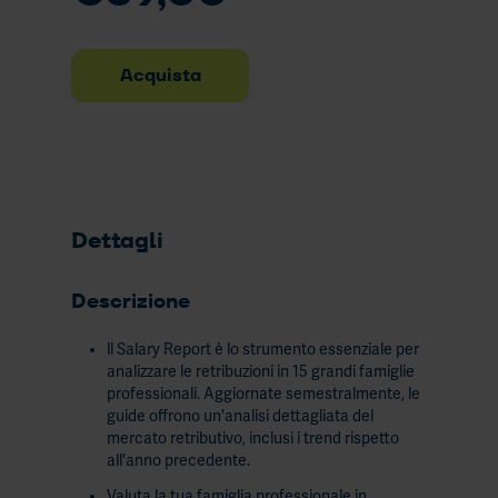
l’effi
dello
stru
Acquista
Dettagli
Descrizione
ll Salary Report è lo strumento essenziale per
analizzare le retribuzioni in 15 grandi famiglie
professionali. Aggiornate semestralmente, le
guide offrono un'analisi dettagliata del
mercato retributivo, inclusi i trend rispetto
all'anno precedente.
Valuta la tua famiglia professionale in