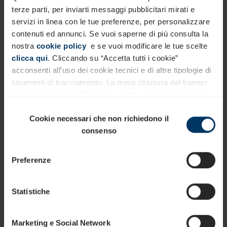
terze parti, per inviarti messaggi pubblicitari mirati e
servizi in linea con le tue preferenze, per personalizzare
contenuti ed annunci. Se vuoi saperne di più consulta la
nostra
cookie policy
e se vuoi modificare le tue scelte
clicca qui
. Cliccando su “Accetta tutti i cookie”
acconsenti all'uso dei cookie tecnici e di altre tipologie di
strumenti di tracciamento. La mera chiusura del banner
tramite l’uso della “X” in alto a destra, cliccando sui tasti:
“Accetta i selezionati” e “usa solo i cookie necessari”
Selezione
Cookie necessari che non richiedono il
accetterai solo l’uso di cookie tecnici e non altre
del
consenso
tecnologie. Per maggiori informazioni sulle attività di
consenso
trattamento che vengono svolte sul sito consulta la
nostra
privacy policy.
Preferenze
Servizi Generali e Segreteria
Statistiche
Una pratica guida con l’analisi multi-dimensionale delle
retribuzioni dei più importanti ruoli in ambito Servizi
Generali e Segreteria
Marketing e Social Network