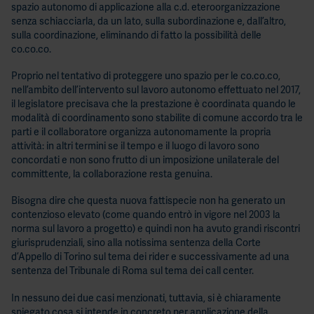
spazio autonomo di applicazione alla c.d. eteroorganizzazione
senza schiacciarla, da un lato, sulla subordinazione e, dall’altro,
sulla coordinazione, eliminando di fatto la possibilità delle
co.co.co.
Proprio nel tentativo di proteggere uno spazio per le co.co.co,
nell’ambito dell’intervento sul lavoro autonomo effettuato nel 2017,
il legislatore precisava che la prestazione è coordinata quando le
modalità di coordinamento sono stabilite di comune accordo tra le
parti e il collaboratore organizza autonomamente la propria
attività: in altri termini se il tempo e il luogo di lavoro sono
concordati e non sono frutto di un imposizione unilaterale del
committente, la collaborazione resta genuina.
Bisogna dire che questa nuova fattispecie non ha generato un
contenzioso elevato (come quando entrò in vigore nel 2003 la
norma sul lavoro a progetto) e quindi non ha avuto grandi riscontri
giurisprudenziali, sino alla notissima sentenza della Corte
d’Appello di Torino sul tema dei rider e successivamente ad una
sentenza del Tribunale di Roma sul tema dei call center.
In nessuno dei due casi menzionati, tuttavia, si è chiaramente
spiegato cosa si intende in concreto per applicazione della