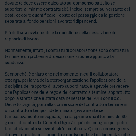
dovuto (e deve essere calcolato sul compenso pattuito se
superiore al minimo contrattuale). Inoltre, sempre sul versante dei
costi, occorre quantificare il costo del passaggio dalla gestione
separata al fondo pensioni lavoratori dipendenti.
Più delicata ovviamente è la questione della cessazione del
rapporto di lavoro.
Normalmente, infatti, i contratti di collaborazione sono contratti a
termine e un problema di cessazione si pone appunto alla
scadenza.
Sennonchè, è chiaro che nel momento in cui il collaboratore
ottenga, per la via della eteroorganizzazione, l’applicazione della
disciplina del rapporto di lavoro subordinato, è agevole prevedere
che l’applicazione delle regole del contratto a termine, soprattutto
dopo la stretta che è stata data nell’estate del 2018 con il c.d.
Decreto Dignità, porti alla conversione del contratto a termine in
un contratto a tempo indeterminato (ovviamente se
tempestivamente impugnato, ma sappiamo che il termine di 180
giorni introdotto dal Decreto Dignità è più che congruo per poter
fare affidamento su eventuali “dimenticanze”) con la conseguenza
di dover ripristinare il rapporto e corrispondergli un indennizzo che