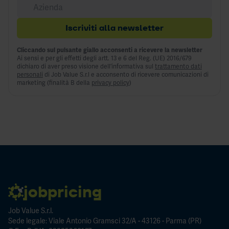
Iscriviti alla newsletter
Cliccando sul pulsante giallo acconsenti a ricevere la newsletter
Ai sensi e per gli effetti degli artt. 13 e 6 del Reg. (UE) 2016/679
dichiaro di aver preso visione dell’informativa sul
trattamento dati
personali
di Job Value S.r.l e acconsento di ricevere comunicazioni di
marketing (finalità B della
privacy policy
)
jobpricing
Job Value S.r.l.
Sede legale: Viale Antonio Gramsci 32/A - 43126 - Parma (PR)