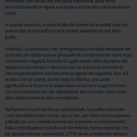
novembre, non ha alcuna disciplina transitoria, essa entra
immediatamente in vigore e si applica anche alla collaborazioni in
corso.
In questo scenario, in sede di pianificazione dei possibili costi per
questo tipo di contratti occorre tenere presente alcune linee
guida:
Anzitutto, va premesso che, immaginando che nella redazione del
contratto di collaborazione gli aspetti di coordinamento siano stati
concordati e regolati, il rischio di applicazione della disciplina del
rapporto subordinato è rilevante solo se vi siano in elementi di
eteroorganizzazione nel concreto svolgersi del rapporto. Non vi è
dubbio che tra questi, anche dopo la riforma, una parte
significativa la faranno le disposizioni su tempi e luoghi di lavoro
che successivamente alla stipulazione del contratto siano state
date unilateralmente dal committente.
Nell’ipotesi in cui il rischio sia apprezzabile, la pianificazione dei
costi dovrebbe tenere conto, da un lato, del fatto che il compenso
pattuito sia o no complessivamente superiore ai minimi previsti
dalla contrattazione collettiva di riferimento, fermo restando che,
per giurisprudenza consolidata, il TFR viene considerato sempre