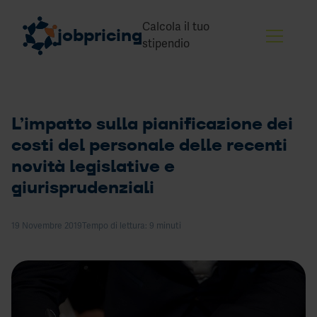
Calcola il tuo
jobpricing
stipendio
L’impatto sulla pianificazione dei
Skip to content
Perché JP
costi del personale delle recenti
JP per la trasparenza
novità legislative e
Cosa facciamo
giurisprudenziali
Strumenti
Di
Report dati salariali
salar
19 Novembre 2019
Tempo di lettura: 9 minuti
Corsi
mini
Blog
e
contr
Eventi
colle
(pt.