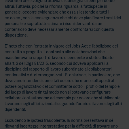
lavoratori che svolgono attività di consegna di beni per conto
l’effi
altrui. Tuttavia, poiché la riforma riguarda la fattispecie in
dello
generale, occorre evidenziare che essa si estende a tutti i
stru
co.co.co., con la conseguenza che chi deve pianificare i costi del
personale e soprattutto stimare i rischi derivanti da un
contenzioso deve necessariamente confrontarsi con questa
disposizione.
E’ noto che con l’entrata in vigore del Jobs Act e l’abolizione del
contratto a progetto, il contrasto alle collaborazioni che
mascheravano rapporti di lavoro dipendente è stato affidato
all’art. 2 del Dlgs 81/2015, secondo cui doveva applicarsi la
disciplina del rapporto di lavoro subordinato ai collaboratori
continuativi c.d. eteroorganizzati. Si chiarisce, in particolare, che
dovevano intendersi come tali coloro che erano sottoposti al
potere organizzativo del committente sotto il profilo del tempo e
del luogo di lavoro (in tal modo non si potevano configurare
collaborazioni autonome ad esempio per coloro che stabilmente
lavorano negli uffici aziendali seguendo l’orario di lavoro degli altri
dipendenti).
Escludendo le ipotesi fraudolente, la norma presentava in sé
rilevanti incertezze interpretative per la difficoltà di trovare uno