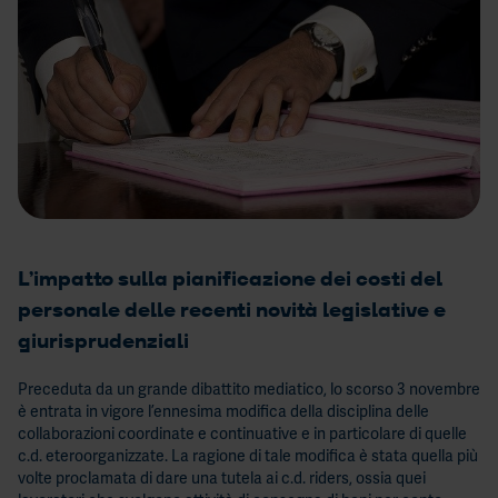
Contatti
1)
Il tuo stipendio è giusto?
Leve
retri
nel
conte
2023
L’impatto sulla pianificazione dei costi del
personale delle recenti novità legislative e
Il
giurisprudenziali
perf
mana
Preceduta da un grande dibattito mediatico, lo scorso 3 novembre
obiett
è entrata in vigore l’ennesima modifica della disciplina delle
e
collaborazioni coordinate e continuative e in particolare di quelle
c.d. eteroorganizzate. La ragione di tale modifica è stata quella più
presu
volte proclamata di dare una tutela ai c.d. riders, ossia quei
per